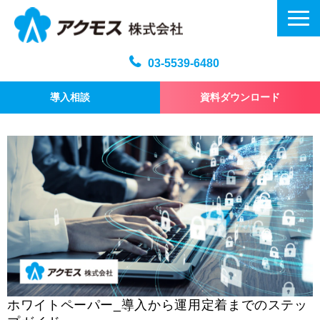
03-5539-6480
導入相談
資料ダウンロード
メール訓練トップ
機能・仕様
プラン・料金
よくある質問
記事
お問い合わせ
ホワイトペーパー_導入から運用定着までのステッ