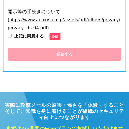
下記の通りです。
開示等の手続きについて
(1)お客様およびお取引先様の個人情報
(
https://www.acmos.co.jp/assets/pdf/others/privacy/
・製品、サービスに関する情報提供
privacy_ds-04.pdf
)
・製品、サービス販売、提供
上記に同意する
・製品、サービス等のサポート
・製品開発
・アンケート調査
・お問合わせ対応
・展示会、異動などイベントのご案内
・契約の履行
・商談、打ち合わせ、連絡
・施設の入退管理、勤怠管理（出向者、派遣者な
ど）
実際に攻撃メールの被害・怖さを「体験」すること
(2)お取引先様から委託を受けた個人情報
そして、知識を身に着けることが組織のセキュリテ
ィ向上につながります
・委託元との契約履行
(3)株主様の個人情報
まずは2か月間のFreeプランでお試しいただけます