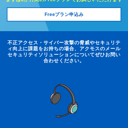
・商法に基づく権利の行使、義務の履行
・各種便宜の供与
Freeプラン申込み
・各種株主施策の実施
・株主管理
(4)入社を希望される皆様の個人情報
不正アクセス・サイバー攻撃の脅威やセキュリテ
・採用情報の提供、選考、採用業務管理
ィ向上に課題をお持ちの場合、アクモスのメール
(5)従業者の個人情報
セキュリティソリューションについてぜひお問い
合わせください。
・雇用及び人事管理
上記のうち開示対象個人情報は、(1)、(3)、(4)、
(5)です。但し、(4) の「選考」については、提供
して頂いた個人情報の範囲であり、採点結果など
は対象外になります。
なお、個別に利用目的をご通知している場合は、
その利用目的によるものとします。
３．上記の利用目的の範囲内で、個人情報の取扱
いを委託する場合があります。