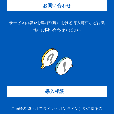
４．開示対象個人情報の取扱いに関する苦情の申
お問い合わせ
し出先は、下記の通りです。
【連絡先】
サービス内容やお客様環境における導入可否などお気
TEL：０２９－２７０－５５５５
軽にお問い合わせください
FAX：０２９－２７０－５５３１
個人情報相談窓口責任者
５．当社の個人情報の取扱いに関する苦情の解決
は、下記団体に申し出できます。
※個人情報の取り扱いに関する苦情のみを受付け
ています。
【申し出先】
〒106-0032
東京都港区六本木一丁目９番９号 六本木ファース
導入相談
トビル内
一般財団法人 日本情報経済社会推進協会
ご面談希望（オフライン・オンライン）やご提案希
認定個人情報保護団体事務局 TEL：03-5860-