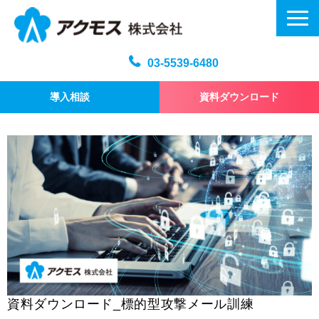
03-5539-6480
導入相談
資料ダウンロード
メール訓練トップ
機能・仕様
プラン・料金
よくある質問
記事
お問い合わせ
資料ダウンロード_標的型攻撃メール訓練