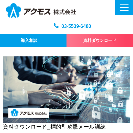
03-5539-6480
導入相談
資料ダウンロード
メール訓練トップ
機能・仕様
プラン・料金
よくある質問
記事
お問い合わせ
資料ダウンロード_標的型攻撃メール訓練