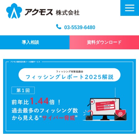
03-5539-6480
導入相談
資料ダウンロード
メール訓練トップ
機能・仕様
プラン・料金
よくある質問
記事
お問い合わせ