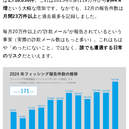
は
1,718,036件
。これは2023年の約119万件から
約44％
増
という大幅な増加です。なかでも、12月の報告件数は
月間23万件以上
と過去最多を記録しました。
毎月20万件以上の“詐欺メール”が報告されているという
事実（実際の詐欺メール数はもっと多い）。これはもは
や「めったにないこと」ではなく、
誰でも遭遇する日常
のリスク
だといえます。