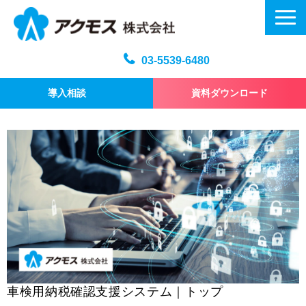
03-5539-6480
導入相談
資料ダウンロード
メール訓練トップ
機能・仕様
プラン・料金
よくある質問
記事
お問い合わせ
車検用納税確認支援システム｜トップ