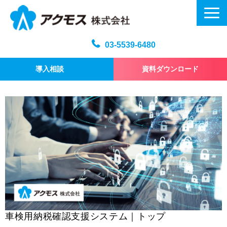
03-5539-6480
導入相談
資料ダウンロード
メール訓練トップ
機能・仕様
プラン・料金
よくある質問
記事
お問い合わせ
車検用納税確認支援システム｜トップ