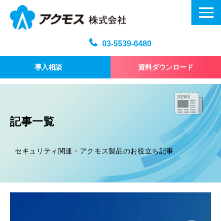
03-5539-6480
導入相談
資料ダウンロード
メール訓練トップ
機能・仕様
記事一覧
プラン・料金
よくある質問
セキュリティ関連・アクモス製品のお役立ち記事
記事
お問い合わせ