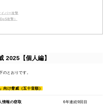
サイバー攻撃
DoS攻撃）
 2025【個人編】
以下のとおりです。
」向け脅威（五十音順）
人情報の窃取
6年連続9回目