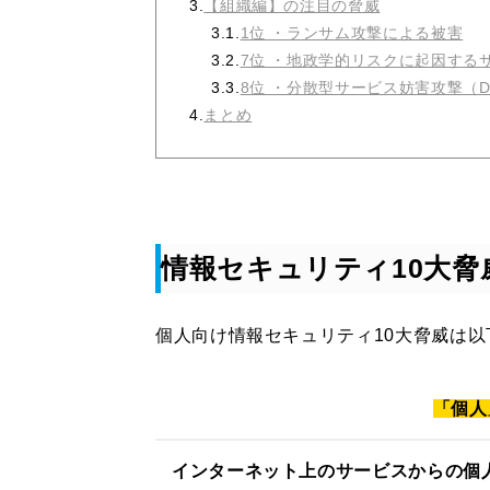
3.
【組織編】の注目の脅威
3.1.
1位 ・ランサム攻撃による被害
3.2.
7位 ・地政学的リスクに起因する
3.3.
8位 ・分散型サービス妨害攻撃（D
4.
まとめ
情報セキュリティ10大脅威
個人向け情報セキュリティ10大脅威は
「個人
インターネット上のサービスからの個