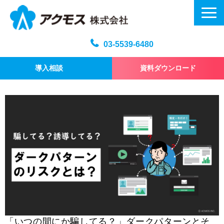
03-5539-6480
導入相談
資料ダウンロード
メール訓練トップ
機能・仕様
プラン・料金
よくある質問
記事
お問い合わせ
「いつの間にか騙してる？」ダークパターンとそ