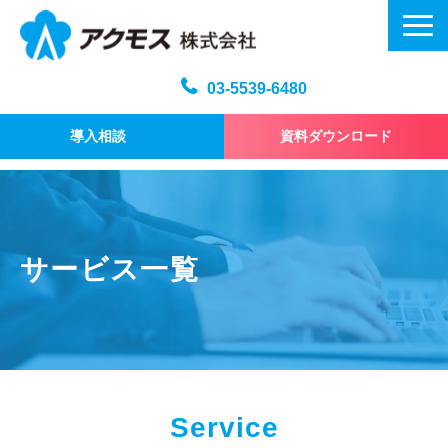
03-5539-6480
導入相談
資料ダウンロード
メール訓練トップ
機能・仕様
プラン・料金
サービス一覧
よくある質問
記事
お問い合わせ
Service