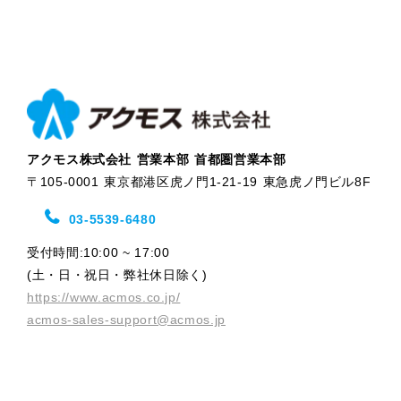
・展示会、異動などイベントのご案内
・契約の履行
・商談、打ち合わせ、連絡
・施設の入退管理、勤怠管理（出向者、派遣者な
ど）
(2)お取引先様から委託を受けた個人情報
アクモス株式会社 営業本部 首都圏営業本部
・委託元との契約履行
〒105-0001 東京都港区虎ノ門1-21-19 東急虎ノ門ビル8F
(3)株主様の個人情報
・商法に基づく権利の行使、義務の履行
03-5539-6480
・各種便宜の供与
受付時間:10:00 ~ 17:00
・各種株主施策の実施
(土・日・祝日・弊社休日除く)
・株主管理
https://www.acmos.co.jp/
(4)入社を希望される皆様の個人情報
acmos-sales-support@acmos.jp
・採用情報の提供、選考、採用業務管理
(5)従業者の個人情報
・雇用及び人事管理