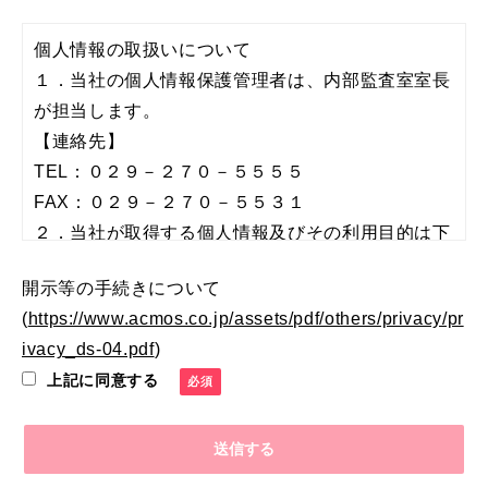
個人情報の取扱いについて
１．当社の個人情報保護管理者は、内部監査室室長
が担当します。
【連絡先】
TEL：０２９－２７０－５５５５
FAX：０２９－２７０－５５３１
２．当社が取得する個人情報及びその利用目的は下
記の通りです。
開示等の手続きについて
(1)お客様およびお取引先様の個人情報
(
https://www.acmos.co.jp/assets/pdf/others/privacy/pr
・製品、サービスに関する情報提供
ivacy_ds-04.pdf
)
・製品、サービス販売、提供
上記に同意する
・製品、サービス等のサポート
・製品開発
・アンケート調査
・お問合わせ対応