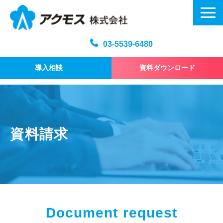
03-5539-6480
導入相談
資料ダウンロード
メール訓練トップ
機能・仕様
プラン・料金
資料請求
よくある質問
記事
お問い合わせ
Document request