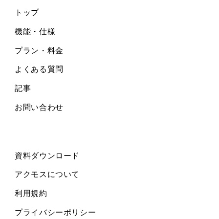
上記のうち開示対象個人情報は、(1)、(3)、(4)、(5)
トップ
です。但し、(4) の「選考」については、提供して
機能・仕様
頂いた個人情報の範囲であり、採点結果などは対象
外になります。
プラン・料金
なお、個別に利用目的をご通知している場合は、そ
よくある質問
の利用目的によるものとします。
記事
３．上記の利用目的の範囲内で、個人情報の取扱い
を委託する場合があります。
お問い合わせ
４．開示対象個人情報の取扱いに関する苦情の申し
出先は、下記の通りです。
【連絡先】
資料ダウンロード
TEL：０２９－２７０－５５５５
FAX：０２９－２７０－５５３１
アクモスについて
個人情報相談窓口責任者
利用規約
５．当社の個人情報の取扱いに関する苦情の解決
プライバシーポリシー
は、下記団体に申し出できます。