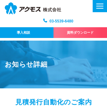
03-5539-6480
導入相談
資料ダウンロード
メール訓練トップ
機能・仕様
プラン・料金
お知らせ詳細
よくある質問
記事
お問い合わせ
見積発行自動化のご案内