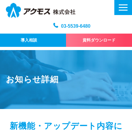
03-5539-6480
導入相談
資料ダウンロード
メール訓練トップ
機能・仕様
プラン・料金
お知らせ詳細
よくある質問
記事
お問い合わせ
新機能・アップデート内容に