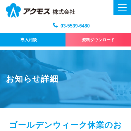
03-5539-6480
導入相談
資料ダウンロード
メール訓練トップ
機能・仕様
プラン・料金
お知らせ詳細
よくある質問
記事
お問い合わせ
ゴールデンウィーク休業のお