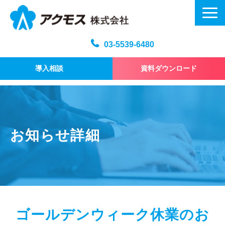
03-5539-6480
導入相談
資料ダウンロード
メール訓練トップ
機能・仕様
プラン・料金
お知らせ詳細
よくある質問
記事
お問い合わせ
ゴールデンウィーク休業のお