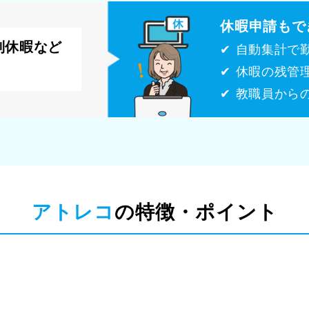
休暇申請もで
別休暇など
✔ 自動集計で
✔ 休暇の残管
✔ 教職員から
アトレコ
の特徴・ポイント