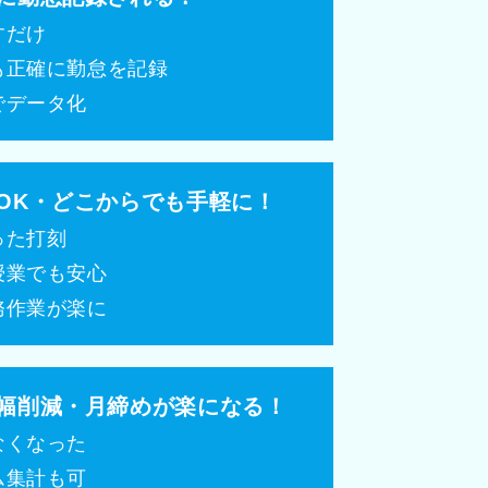
すだけ
も正確に勤怠を記録
でデータ化
OK・どこからでも手軽に！
った打刻
授業でも安心
務作業が楽に
幅削減・月締めが楽になる！
なくなった
ム集計も可