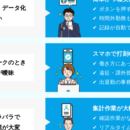
・データ化
✔ ボタンを押
い
✔ 時間外勤務
✔ 記録が自動
スマホで打刻
ークのとき
✔ 働き方にあ
が曖昧
✔ 遠征・課外
✔ 出退勤の事
集計作業が大
ラバラで
✔ 確認作業が
業が大変
✔ リアルタイ