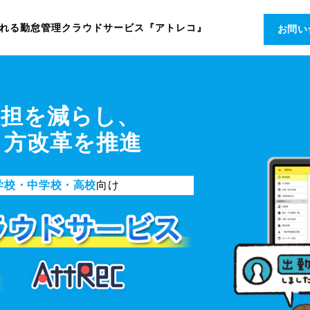
れる勤怠
管理クラウドサービス『アトレコ』
お問
負担を減らし、
き方改革を推進
学校・中学校・高校
向け