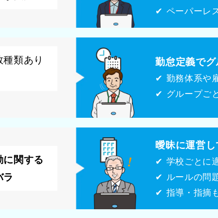
✔ ペーパーレ
数種
類
あり
勤怠定義でグ
✔ 勤務体系や
✔ グループご
曖昧に運営し
勤に関する
✔ 学校ごとに
バラ
✔ ルールの問
✔ 指導・指摘